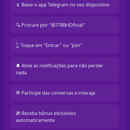
📱 Baixe o app Telegram no seu dispositivo
🔍 Procure por "@778BrlOficial"
👆 Toque em "Entrar" ou "Join"
🔔 Ative as notificações para não perder
nada
💬 Participe das conversas e interaja
🎁 Receba bônus exclusivos
automaticamente