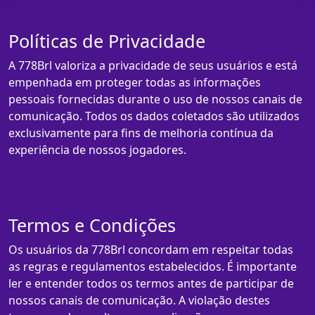
Políticas de Privacidade
A 778Brl valoriza a privacidade de seus usuários e está
empenhada em proteger todas as informações
pessoais fornecidas durante o uso de nossos canais de
comunicação. Todos os dados coletados são utilizados
exclusivamente para fins de melhoria contínua da
experiência de nossos jogadores.
Termos e Condições
Os usuários da 778Brl concordam em respeitar todas
as regras e regulamentos estabelecidos. É importante
ler e entender todos os termos antes de participar de
nossos canais de comunicação. A violação destes