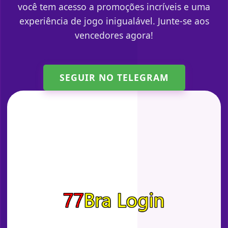
você tem acesso a promoções incríveis e uma
experiência de jogo inigualável. Junte-se aos
vencedores agora!
SEGUIR NO TELEGRAM