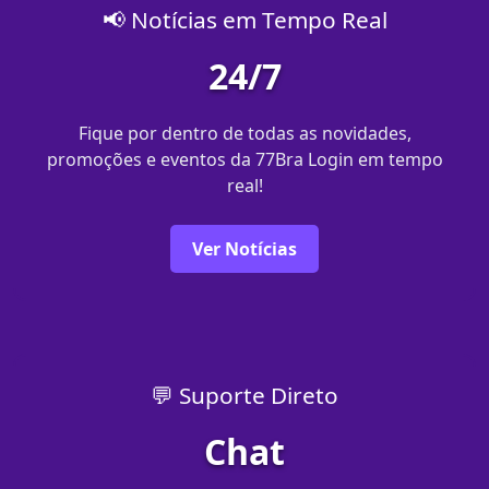
📢 Notícias em Tempo Real
24/7
Fique por dentro de todas as novidades,
promoções e eventos da 77Bra Login em tempo
real!
Ver Notícias
💬 Suporte Direto
Chat