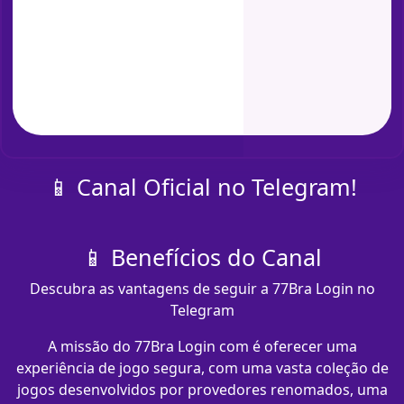
📱 Canal Oficial no Telegram!
📱 Benefícios do Canal
Descubra as vantagens de seguir a 77Bra Login no
Telegram
A missão do 77Bra Login com​ é oferecer uma
experiência de jogo segura, com uma vasta coleção de
jogos desenvolvidos por provedores renomados, uma