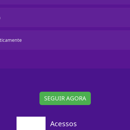
a
aticamente
SEGUIR AGORA
Acessos