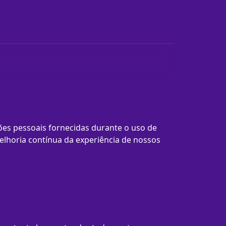
ões pessoais fornecidas durante o uso de
elhoria contínua da experiência de nossos