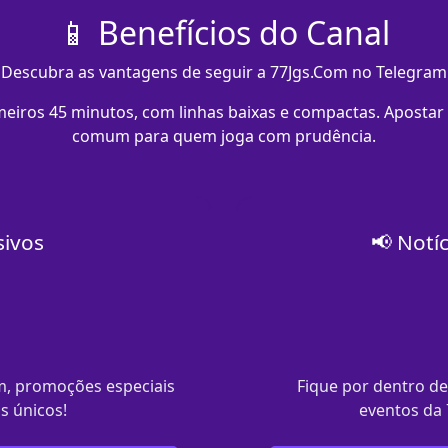
📱 Benefícios do Canal
Descubra as vantagens de seguir a 77Jgs.Com no Telegram
imeiros 45 minutos, com linhas baixas e compactas. Aposta
comum para quem joga com prudência.
sivos
📢 Notí
m, promoções especiais
Fique por dentro d
s únicos!
eventos da