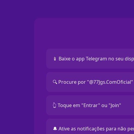
📱 Baixe o app Telegram no seu disp
🔍 Procure por "@77Jgs.ComOficial"
👆 Toque em "Entrar" ou "Join"
🔔 Ative as notificações para não p