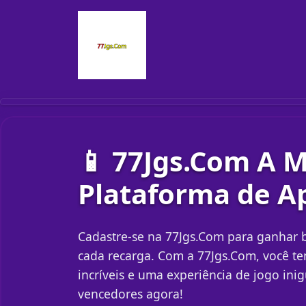
📱 77Jgs.Com A 
Plataforma de A
Cadastre-se na 77Jgs.Com para ganhar 
cada recarga. Com a 77Jgs.Com, você t
incríveis e uma experiência de jogo inig
vencedores agora!