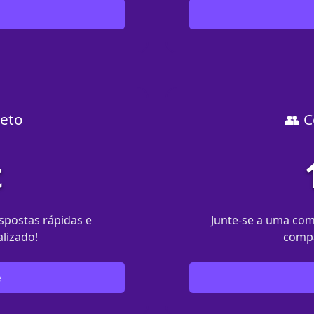
reto
👥 
t
espostas rápidas e
Junte-se a uma com
lizado!
compa
e