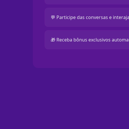
💬 Participe das conversas e interaj
🎁 Receba bônus exclusivos autom