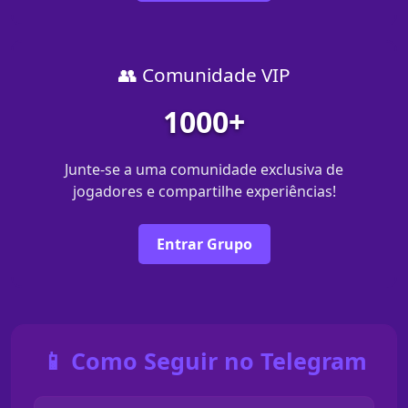
👥 Comunidade VIP
1000+
Junte-se a uma comunidade exclusiva de
jogadores e compartilhe experiências!
Entrar Grupo
📱 Como Seguir no Telegram