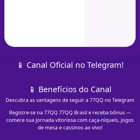
📱 Canal Oficial no Telegram!
📱 Benefícios do Canal
Descubra as vantagens de seguir a 77QQ no Telegram
Registre-se na 77QQ 77QQ Brasil e receba bônus —
comece sua jornada vitoriosa com caça-níqueis, jogos
de mesa e cassinos ao vivo!