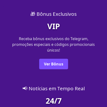
🎁 Bônus Exclusivos
VIP
Receba bônus exclusivos do Telegram,
promoções especiais e códigos promocionais
únicos!
Ver Bônus
📢 Notícias em Tempo Real
24/7