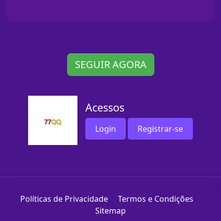
SEGUIR AGORA
Acessos
Login
Registrar-se
Políticas de Privacidade
Termos e Condições
Sitemap