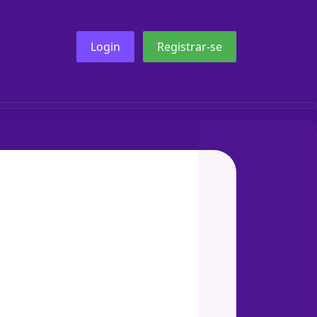
Login
Registrar-se