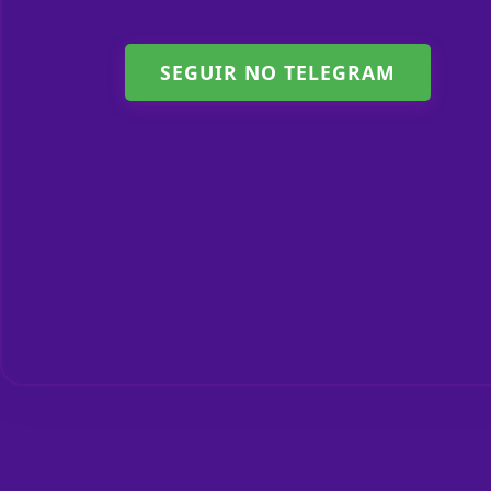
SEGUIR NO TELEGRAM