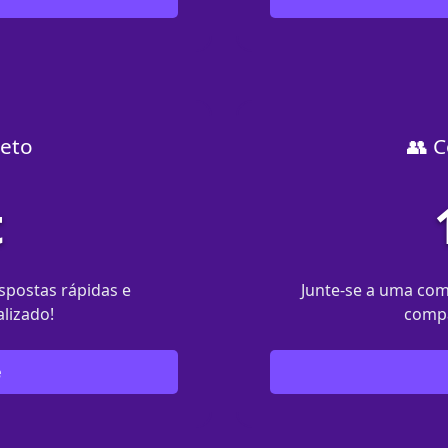
reto
👥 
t
espostas rápidas e
Junte-se a uma com
lizado!
compa
e