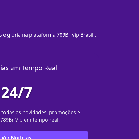
e glória na plataforma 789Br Vip Brasil .
cias em Tempo Real
24/7
e todas as novidades, promoções e
 789Br Vip em tempo real!
Ver Notícias