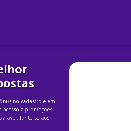
elhor
postas
bônus no cadastro e em
em acesso a promoções
ualável. Junte-se aos