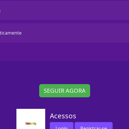
a
aticamente
SEGUIR AGORA
Acessos
Login
Registrar-se