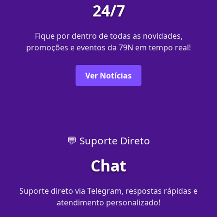
24/7
Fique por dentro de todas as novidades,
promoções e eventos da 79N em tempo real!
Ver Notícias
💬 Suporte Direto
Chat
Suporte direto via Telegram, respostas rápidas e
atendimento personalizado!