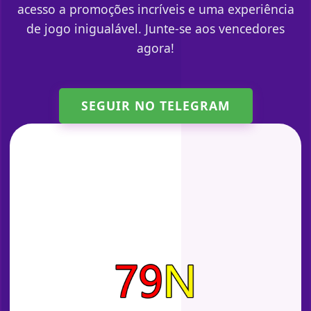
acesso a promoções incríveis e uma experiência
de jogo inigualável. Junte-se aos vencedores
agora!
SEGUIR NO TELEGRAM