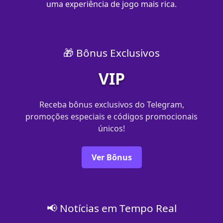
uma experiência de jogo mais rica.
🎁 Bônus Exclusivos
VIP
Receba bônus exclusivos do Telegram,
promoções especiais e códigos promocionais
únicos!
Ver Bônus
📢 Notícias em Tempo Real