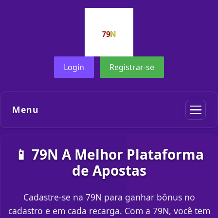
Login
Registrar-se
Menu
📱 79N A Melhor Plataforma
de Apostas
Cadastre-se na 79N para ganhar bônus no
cadastro e em cada recarga. Com a 79N, você tem