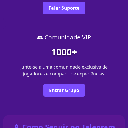
Falar Suporte
👥 Comunidade VIP
1000+
Junte-se a uma comunidade exclusiva de
jogadores e compartilhe experiências!
Entrar Grupo
📱 Como Seguir no Telegram