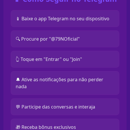
📱 Baixe o app Telegram no seu dispositivo
🔍 Procure por "@79NOficial"
👆 Toque em "Entrar" ou "Join"
🔔 Ative as notificações para não perder
nada
💬 Participe das conversas e interaja
🎁 Receba bônus exclusivos