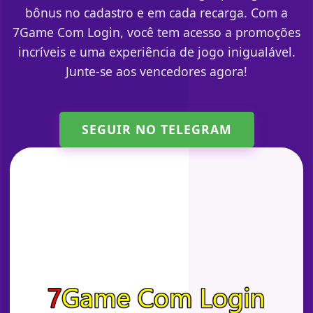
bônus no cadastro e em cada recarga. Com a
7Game Com Login, você tem acesso a promoções
incríveis e uma experiência de jogo inigualável.
Junte-se aos vencedores agora!
SEGUIR NO TELEGRAM