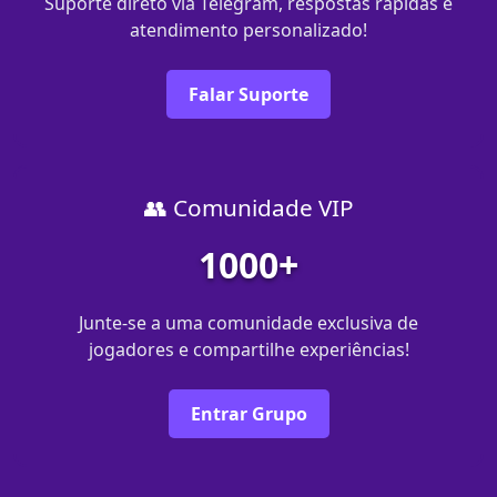
Suporte direto via Telegram, respostas rápidas e
atendimento personalizado!
Falar Suporte
👥 Comunidade VIP
1000+
Junte-se a uma comunidade exclusiva de
jogadores e compartilhe experiências!
Entrar Grupo