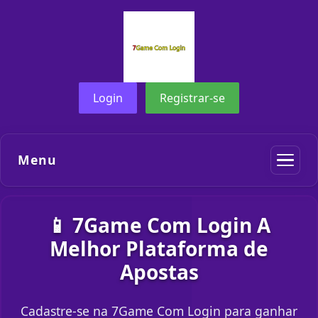
Login
Registrar-se
Menu
📱 7Game Com Login A
Melhor Plataforma de
Apostas
Cadastre-se na 7Game Com Login para ganhar