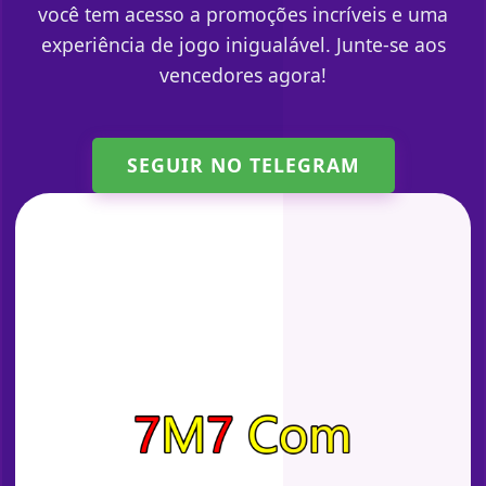
você tem acesso a promoções incríveis e uma
experiência de jogo inigualável. Junte-se aos
vencedores agora!
SEGUIR NO TELEGRAM