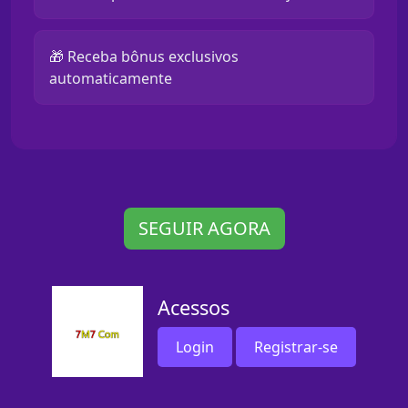
🎁 Receba bônus exclusivos
automaticamente
SEGUIR AGORA
Acessos
Login
Registrar-se