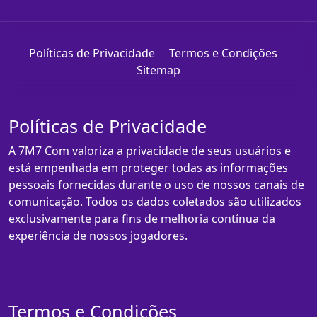
Políticas de Privacidade
Termos e Condições
Sitemap
Políticas de Privacidade
A 7M7 Com valoriza a privacidade de seus usuários e
está empenhada em proteger todas as informações
pessoais fornecidas durante o uso de nossos canais de
comunicação. Todos os dados coletados são utilizados
exclusivamente para fins de melhoria contínua da
experiência de nossos jogadores.
Termos e Condições