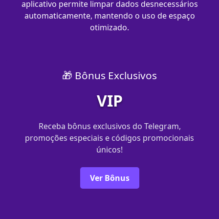
aplicativo permite limpar dados desnecessários
automaticamente, mantendo o uso de espaço
otimizado.
🎁 Bônus Exclusivos
VIP
Receba bônus exclusivos do Telegram,
promoções especiais e códigos promocionais
únicos!
Ver Bônus