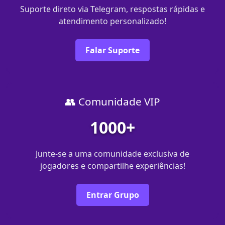
Suporte direto via Telegram, respostas rápidas e
atendimento personalizado!
Falar Suporte
👥 Comunidade VIP
1000+
Junte-se a uma comunidade exclusiva de
jogadores e compartilhe experiências!
Entrar Grupo