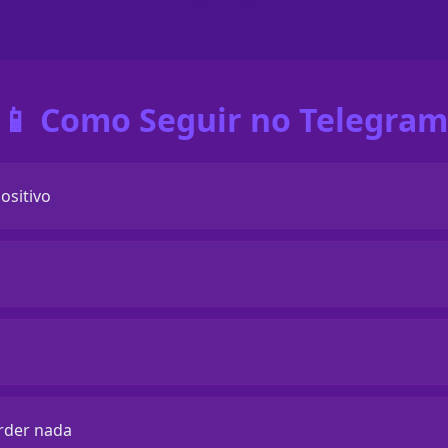
📱 Como Seguir no Telegram
ositivo
"
erder nada