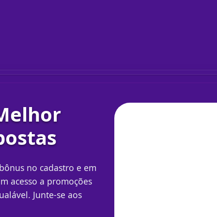
 Melhor
postas
 bônus no cadastro e em
tem acesso a promoções
ualável. Junte-se aos