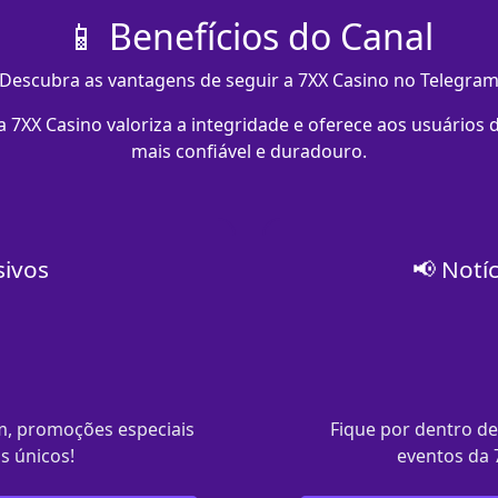
📱 Benefícios do Canal
Descubra as vantagens de seguir a 7XX Casino no Telegra
a 7XX Casino valoriza a integridade e oferece aos usuários 
mais confiável e duradouro.
sivos
📢 Notí
m, promoções especiais
Fique por dentro d
s únicos!
eventos da 