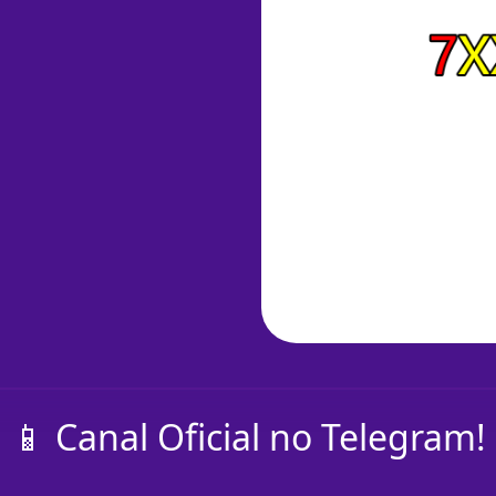
📱 Canal Oficial no Telegram!