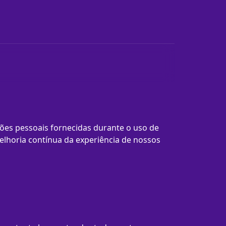
ões pessoais fornecidas durante o uso de
elhoria contínua da experiência de nossos