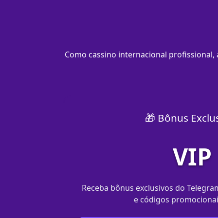
Como cassino internacional profissional, 
🎁 Bônus Exclu
VIP
Receba bônus exclusivos do Telegra
e códigos promocionai