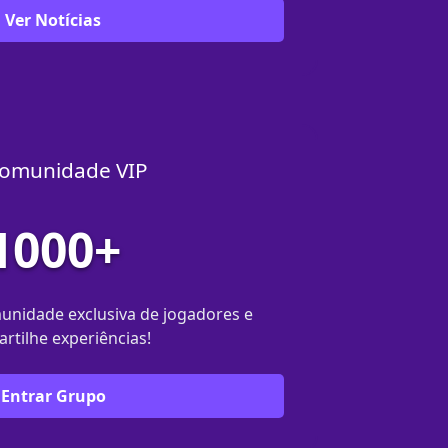
Ver Notícias
Comunidade VIP
1000+
unidade exclusiva de jogadores e
rtilhe experiências!
Entrar Grupo