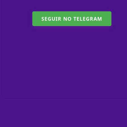
SEGUIR NO TELEGRAM